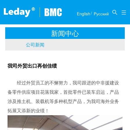
关于我们
新闻中心
产品介绍
联系我们
/

English
Pусский
公司简介
公司新闻
推土机
商务合作
新闻中心
历届展会
底盘部件
人才招聘
公司新闻
传动部件
我司外贸出口再创佳绩
经过外贸员工的不懈努力，我司跟进的中非援建设
备零件供应项目花落我家，首批零件已装车启运，产品
涉及推土机、装载机等多种机型产品，为我司海外业务
拓展又添新的业绩！