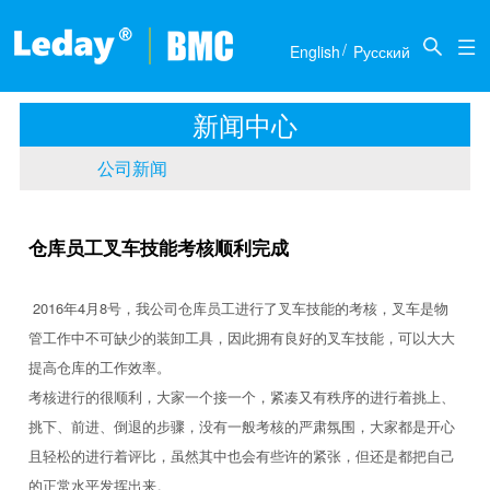
关于我们
新闻中心
产品介绍
联系我们
/

English
Pусский
公司简介
公司新闻
推土机
商务合作
新闻中心
历届展会
底盘部件
人才招聘
公司新闻
传动部件
仓库员工叉车技能考核顺利完成
2016
4
8
年
月
号，我公司仓库员工进行了叉车技能的考核，叉车是物
管工作中不可缺少的装卸工具，因此拥有良好的叉车技能，可以大大
提高仓库的工作效率。
考核进行的很顺利，大家一个接一个，紧凑又有秩序的进行着挑上、
挑下、前进、倒退的步骤，没有一般考核的严肃氛围，大家都是开心
且轻松的进行着评比，虽然其中也会有些许的紧张，但还是都把自己
的正常水平发挥出来。