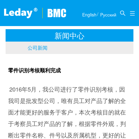
关于我们
新闻中心
产品介绍
联系我们
/

English
Pусский
公司简介
公司新闻
推土机
商务合作
新闻中心
历届展会
底盘部件
人才招聘
公司新闻
传动部件
零件识别考核顺利完成
2016
5
年
月，我公司进行了零件识别考核，因
我司是批发型公司，唯有员工对产品了解的全
面才能更好的服务于客户，本次考核目的就在
于考察员工对产品的了解，根据零件外观，判
断出零件名称、件号以及所属机型，更好的让