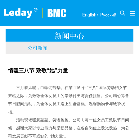
关于我们
新闻中心
产品介绍
联系我们
/

English
Pусский
公司简介
公司新闻
推土机
商务合作
新闻中心
历届展会
底盘部件
人才招聘
公司新闻
传动部件
情暖三八节 致敬“她”力量
三月春风暖，巾帼绽芳华。在第 116 个 “三八” 国际劳动妇女节
来临之际，为致敬全体女员工的辛勤付出与责任担当。公司精心筹备
节日慰问活动，为全体女员工送上甜蜜蛋糕、温馨购物卡与诚挚祝
福。
活动现场暖意融融、笑语盈盈。公司向每一位女员工致以节日问
候，感谢大家以专业能力与坚韧品格，在各自岗位上发光发热，为公
司发展贡献不可或缺的 “她力量”。