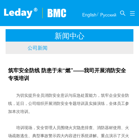
关于我们
新闻中心
产品介绍
联系我们
/

English
Pусский
公司简介
公司新闻
推土机
商务合作
新闻中心
历届展会
底盘部件
人才招聘
公司新闻
传动部件
筑牢安全防线 防患于未“燃”——我司开展消防安全
专项培训
为切实提升全员消防安全意识与应急处置能力，筑牢企业安全防
线，近日，公司组织开展消防安全专题培训及实操演练，全体员工参
加本次培训。
培训现场，安全管理人员围绕火灾隐患排查、消防器材使用、火
场疏散逃生、典型事故警示四大内容进行系统讲解。重点演示了灭火